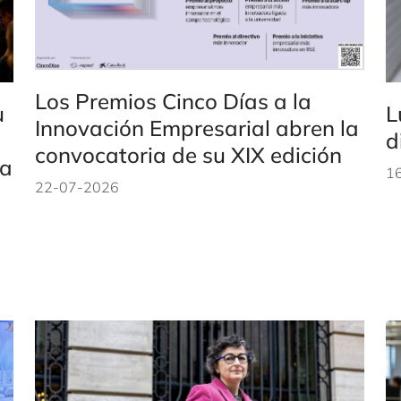
Los Premios Cinco Días a la
u
L
Innovación Empresarial abren la
d
convocatoria de su XIX edición
ia
1
22-07-2026