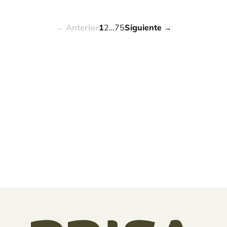
Anterior
1
2
…
75
Siguiente