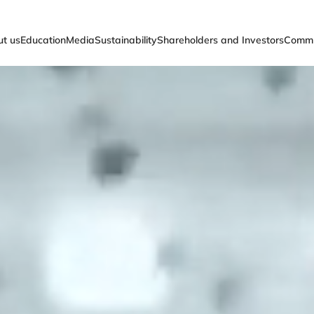
 información, ent
t us
Education
Media
Sustainability
Shareholders and Investors
Commu